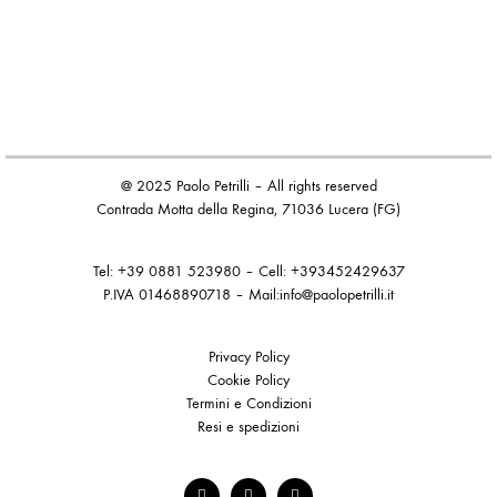
@ 2025 Paolo Petrilli – All rights reserved
Contrada Motta della Regina, 71036 Lucera (FG)
Tel: +39 0881 523980
–
Cell: +393452429637
P.IVA
01468890718 – Mail:
info@paolopetrilli.it
Privacy Policy
Cookie Policy
Termini e Condizioni
Resi e spedizioni