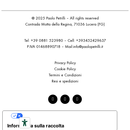
@ 2025 Paolo Petrilli – All rights reserved
Contrada Motta della Regina, 71036 Lucera (FG)
Tel: +39 0881 523980
–
Cell: +393452429637
P.IVA
01468890718 – Mail:
info@paolopetrilli.it
Privacy Policy
Cookie Policy
Termini e Condizioni
Resi e spedizioni
Le tue preferenze relative alla privacy
Informativa sulla raccolta