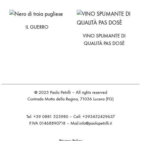
IL GUERRO
VINO SPUMANTE DI
QUALITÀ PAS DOSÈ
@ 2025 Paolo Petrilli – All rights reserved
Contrada Motta della Regina, 71036 Lucera (FG)
Tel: +39 0881 523980
–
Cell: +393452429637
P.IVA
01468890718 – Mail:
info@paolopetrilli.it
Privacy Policy