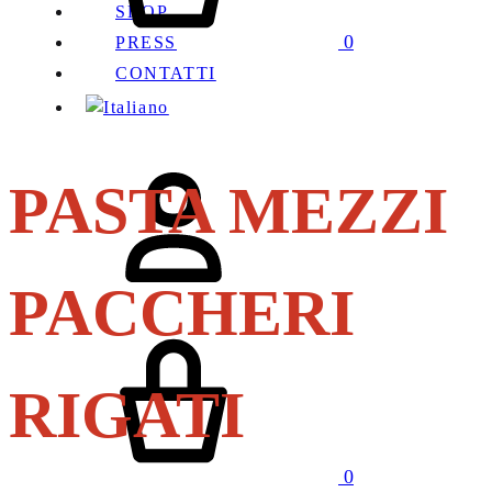
SHOP
0
PRESS
CONTATTI
Sign
PASTA MEZZI
in
PACCHERI
Carrello
RIGATI
0